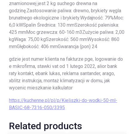
znamionowej jest 2 kg suchego drewna na
godzinę.Zastosowanie paliwa: drewno, brykiety węgla
brunatnego ekologiczne i brykiety.Wydajność: 79%Moc:
6,0 kWSpalin Średnica: 130 mmSzerokość paleniska:
425 mmMoc grzewcza: 60-160 m3Zużycie paliwa: 2,00
kgWaga: 75,00 kgSzerokość: 560 mmWysokość: 860
mmGłębokość: 406 mmGwarancja (pon) 24
gdzie jest numer klienta na fakturze pge, logowanie do
e mikrofirma, stawki vat od 1 lutego 2022, alior bank
raty kontakt, ebank lukas, reklama santander, arago,
xblitz instrukcja, montaż klimatyzacji w domu, jak
wycenic mieszkanie kalkulator
https://kuchenne.pl/pl/p/Kieliszki-do-wodki-50-ml-
BASIC-68-7316-050/3395
Related products