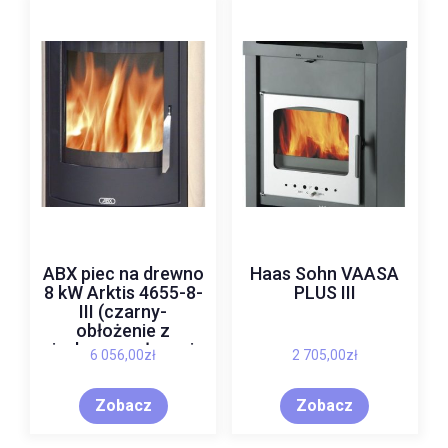
ABX piec na drewno
Haas Sohn VAASA
8 kW Arktis 4655-8-
PLUS III
III (czarny-
obłożenie z
piaskowca włacznie
6 056,00
zł
2 705,00
zł
z górna płyta)
Zobacz
Zobacz