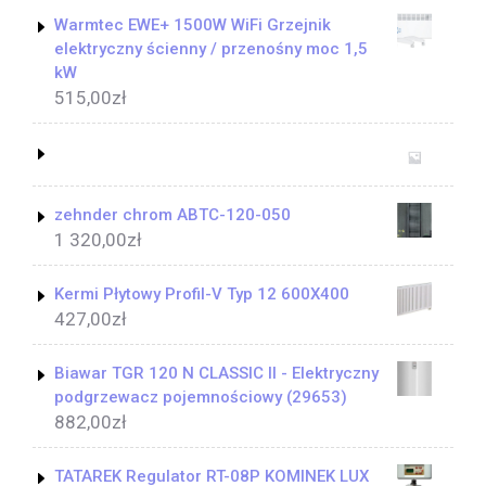
Warmtec EWE+ 1500W WiFi Grzejnik
elektryczny ścienny / przenośny moc 1,5
kW
515,00
zł
zehnder chrom ABTC-120-050
1 320,00
zł
Kermi Płytowy Profil-V Typ 12 600X400
427,00
zł
Biawar TGR 120 N CLASSIC II - Elektryczny
podgrzewacz pojemnościowy (29653)
882,00
zł
TATAREK Regulator RT-08P KOMINEK LUX