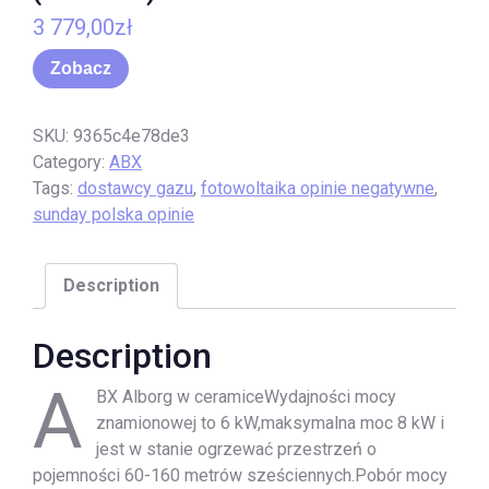
3 779,00
zł
Zobacz
SKU:
9365c4e78de3
Category:
ABX
Tags:
dostawcy gazu
,
fotowoltaika opinie negatywne
,
sunday polska opinie
Description
Description
A
BX Alborg w ceramiceWydajności mocy
znamionowej to 6 kW,maksymalna moc 8 kW i
jest w stanie ogrzewać przestrzeń o
pojemności 60-160 metrów sześciennych.Pobór mocy