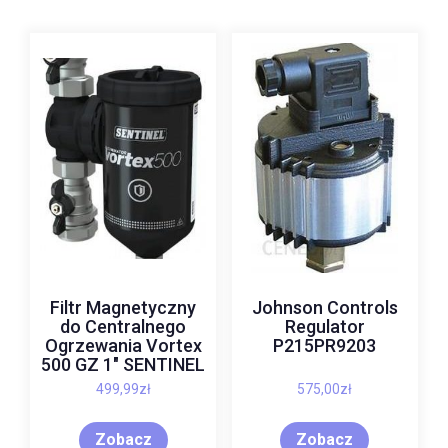
Filtr Magnetyczny
Johnson Controls
do Centralnego
Regulator
Ogrzewania Vortex
P215PR9203
500 GZ 1″ SENTINEL
499,99
zł
575,00
zł
Zobacz
Zobacz