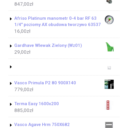
847,00
zł
Afriso Platinum manometr 0-4 bar RF 63
1/4" poziomy AX obudowa tworzywo 63537
16,00
zł
Gardhave Wlewak Zielony (Wz01)
29,00
zł
Vasco Primula P2 80 900X140
779,00
zł
Terma Easy 1600x200
885,00
zł
Vasco Agave Hrm 750X682