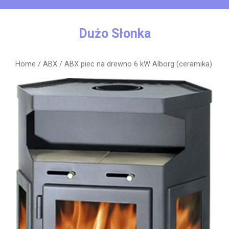
Skip
to
content
Dużo Słonka
Home
/
ABX
/ ABX piec na drewno 6 kW Alborg (ceramika)