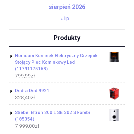
sierpień 2026
« lip
Produkty
Homcom Kominek Elektryczny Grzejnik
Stojący Piec Kominkowy Led
(11791175168)
799,99
zł
Dedra Ded 9921
328,40
zł
Stiebel Eltron 300 L SB 302 S kombi
(185354)
7 999,00
zł