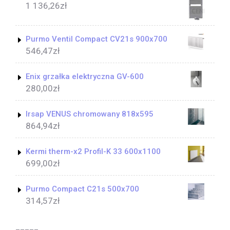
1 136,26
zł
Purmo Ventil Compact CV21s 900x700
546,47
zł
Enix grzałka elektryczna GV-600
280,00
zł
Irsap VENUS chromowany 818x595
864,94
zł
Kermi therm-x2 Profil-K 33 600x1100
699,00
zł
Purmo Compact C21s 500x700
314,57
zł