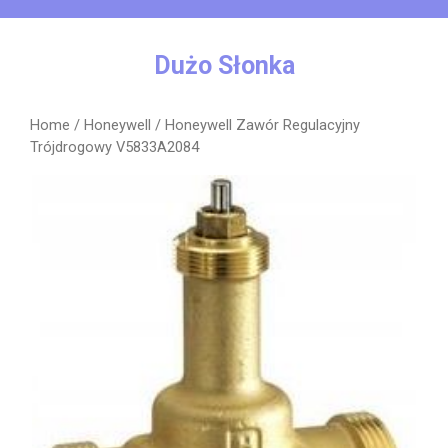
Skip
to
content
Dużo Słonka
Home
/
Honeywell
/ Honeywell Zawór Regulacyjny
Trójdrogowy V5833A2084