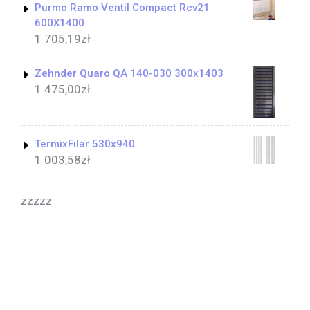
Purmo Ramo Ventil Compact Rcv21
600X1400
1 705,19
zł
Zehnder Quaro QA 140-030 300x1403
1 475,00
zł
TermixFilar 530x940
1 003,58
zł
zzzzz