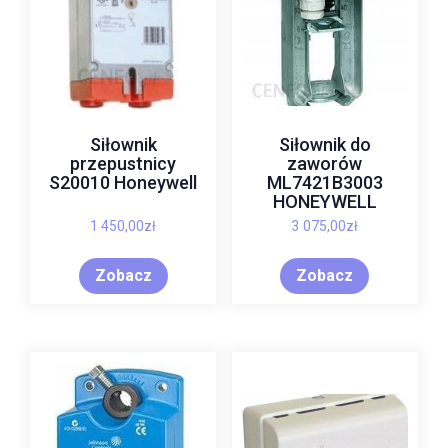
Siłownik
Siłownik do
przepustnicy
zaworów
S20010 Honeywell
ML7421B3003
HONEYWELL
1 450,00
zł
3 075,00
zł
Zobacz
Zobacz