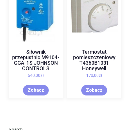
Siłownik
Termostat
przepustnic M9104-
pomieszczeniowy
GGA-1S JOHNSON
T4360B1031
CONTROLS
Honeywell
540,00
zł
170,00
zł
Zobacz
Zobacz
Search