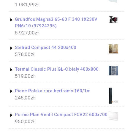
1 081,99
zł
Grundfos Magna3 65-60 F 340 1X230V
PN6/10 (97924295)
5 927,00
zł
Stelrad Compact 44 200x400
576,00
zł
Termal Classic Plus GŁ-C biały 400x800
519,00
zł
Piece Polska rura bertrams 160/1m
245,00
zł
Purmo Plan Ventil Compact FCV22 600x700
950,00
zł