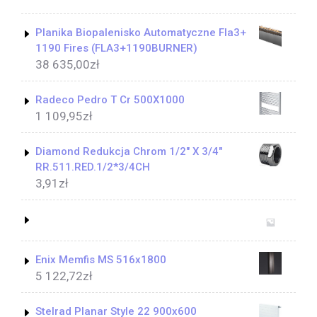
Planika Biopalenisko Automatyczne Fla3+
1190 Fires (FLA3+1190BURNER)
38 635,00
zł
Radeco Pedro T Cr 500X1000
1 109,95
zł
Diamond Redukcja Chrom 1/2" X 3/4"
RR.511.RED.1/2*3/4CH
3,91
zł
Enix Memfis MS 516x1800
5 122,72
zł
Stelrad Planar Style 22 900x600