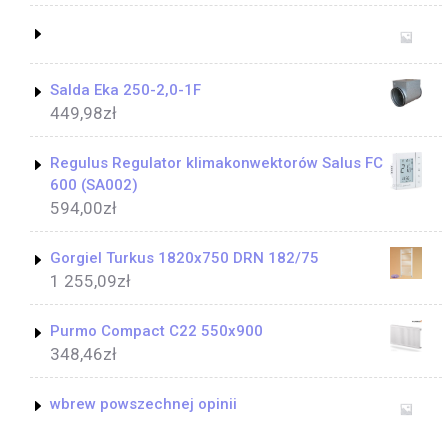
Salda Eka 250-2,0-1F
449,98
zł
Regulus Regulator klimakonwektorów Salus FC
600 (SA002)
594,00
zł
Gorgiel Turkus 1820x750 DRN 182/75
1 255,09
zł
Purmo Compact C22 550x900
348,46
zł
wbrew powszechnej opinii