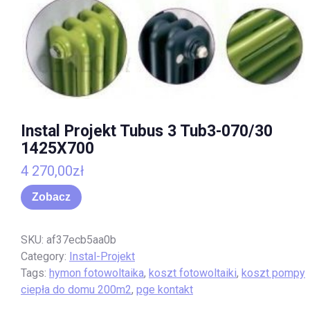
Instal Projekt Tubus 3 Tub3-070/30
1425X700
4 270,00
zł
Zobacz
SKU:
af37ecb5aa0b
Category:
Instal-Projekt
Tags:
hymon fotowoltaika
,
koszt fotowoltaiki
,
koszt pompy
ciepła do domu 200m2
,
pge kontakt