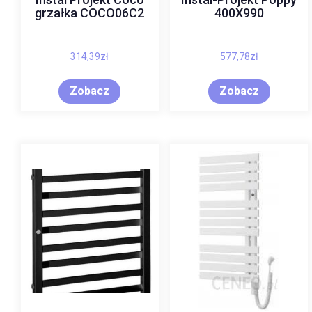
grzałka COCO06C2
400X990
314,39
zł
577,78
zł
Zobacz
Zobacz