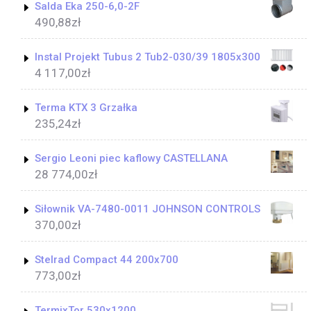
Salda Eka 250-6,0-2F
490,88
zł
Instal Projekt Tubus 2 Tub2-030/39 1805x300
4 117,00
zł
Terma KTX 3 Grzałka
235,24
zł
Sergio Leoni piec kaflowy CASTELLANA
28 774,00
zł
Siłownik VA-7480-0011 JOHNSON CONTROLS
370,00
zł
Stelrad Compact 44 200x700
773,00
zł
TermixTor 530x1200