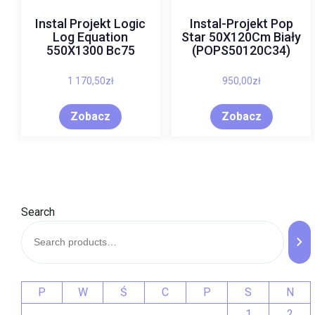
Instal Projekt Logic
Instal-Projekt Pop
Log Equation
Star 50X120Cm Biały
550X1300 Bc75
(POPS50120C34)
1 170,50
zł
950,00
zł
Zobacz
Zobacz
Search
P
W
Ś
C
P
S
N
1
2