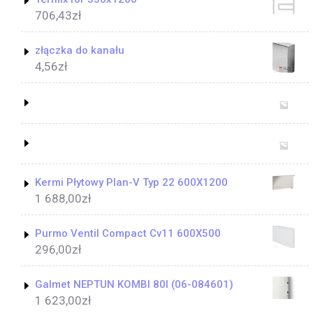
706,43
zł
złączka do kanału
4,56
zł
Kermi Płytowy Plan-V Typ 22 600X1200
1 688,00
zł
Purmo Ventil Compact Cv11 600X500
296,00
zł
Galmet NEPTUN KOMBI 80l (06-084601)
1 623,00
zł