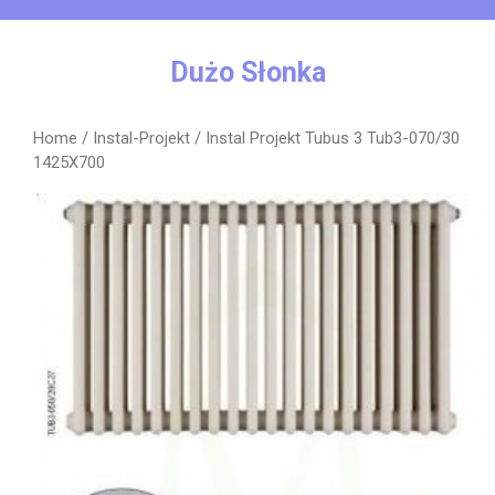
Skip
to
content
Dużo Słonka
Home
/
Instal-Projekt
/ Instal Projekt Tubus 3 Tub3-070/30
1425X700