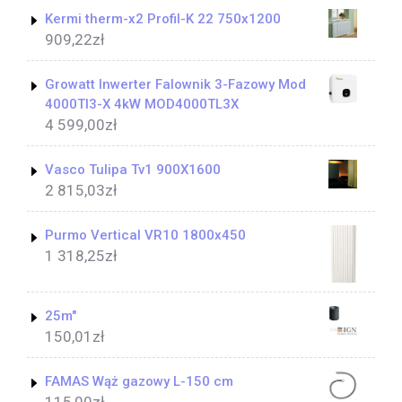
Kermi therm-x2 Profil-K 22 750x1200
909,22
zł
Growatt Inwerter Falownik 3-Fazowy Mod
4000Tl3-X 4kW MOD4000TL3X
4 599,00
zł
Vasco Tulipa Tv1 900X1600
2 815,03
zł
Purmo Vertical VR10 1800x450
1 318,25
zł
25m"
150,01
zł
FAMAS Wąż gazowy L-150 cm
115,00
zł