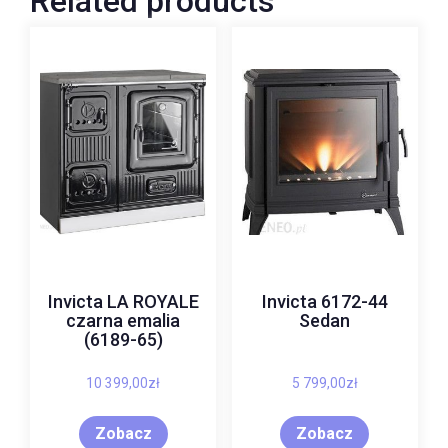
Related products
Invicta LA ROYALE
Invicta 6172-44
czarna emalia
Sedan
(6189-65)
10 399,00
zł
5 799,00
zł
Zobacz
Zobacz