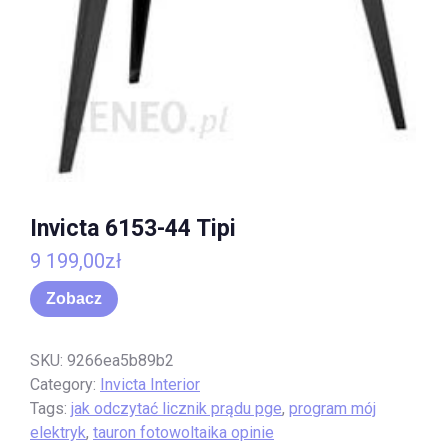
Invicta 6153-44 Tipi
9 199,00
zł
Zobacz
SKU:
9266ea5b89b2
Category:
Invicta Interior
Tags:
jak odczytać licznik prądu pge
,
program mój
elektryk
,
tauron fotowoltaika opinie