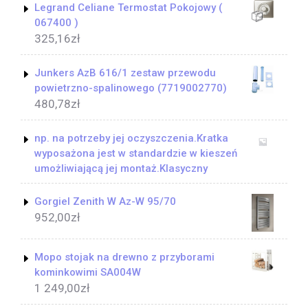
Legrand Celiane Termostat Pokojowy (
067400 )
325,16
zł
Junkers AzB 616/1 zestaw przewodu
powietrzno-spalinowego (7719002770)
480,78
zł
np. na potrzeby jej oczyszczenia.Kratka
wyposażona jest w standardzie w kieszeń
umożliwiającą jej montaż.Klasyczny
Gorgiel Zenith W Az-W 95/70
952,00
zł
Mopo stojak na drewno z przyborami
kominkowimi SA004W
1 249,00
zł