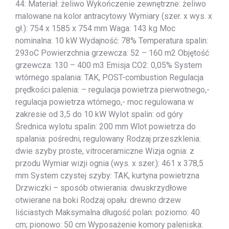
44: Materiał: żeliwo Wykończenie zewnętrzne: żeliwo
malowane na kolor antracytowy Wymiary (szer. x wys. x
gł.): 754 x 1585 x 754 mm Waga: 143 kg Moc
nominalna: 10 kW Wydajność: 78% Temperatura spalin:
293oC Powierzchnia grzewcza: 52 – 160 m2 Objętość
grzewcza: 130 – 400 m3 Emisja CO2: 0,05% System
wtórnego spalania: TAK, POST-combustion Regulacja
prędkości palenia: – regulacja powietrza pierwotnego,-
regulacja powietrza wtórnego,- moc regulowana w
zakresie od 3,5 do 10 kW Wylot spalin: od góry
Średnica wylotu spalin: 200 mm Wlot powietrza do
spalania: pośredni, regulowany Rodzaj przeszklenia:
dwie szyby proste, vitroceramiczne Wizja ognia: z
przodu Wymiar wizji ognia (wys. x szer.): 461 x 378,5
mm System czystej szyby: TAK, kurtyna powietrzna
Drzwiczki – sposób otwierania: dwuskrzydłowe
otwierane na boki Rodzaj opału: drewno drzew
liściastych Maksymalna długość polan: poziomo: 40
cm; pionowo: 50 cm Wyposażenie komory paleniska: