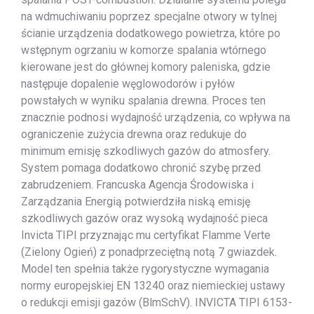
na wdmuchiwaniu poprzez specjalne otwory w tylnej
ścianie urządzenia dodatkowego powietrza, które po
wstępnym ogrzaniu w komorze spalania wtórnego
kierowane jest do głównej komory paleniska, gdzie
następuje dopalenie węglowodorów i pyłów
powstałych w wyniku spalania drewna. Proces ten
znacznie podnosi wydajność urządzenia, co wpływa na
ograniczenie zużycia drewna oraz redukuje do
minimum emisję szkodliwych gazów do atmosfery.
System pomaga dodatkowo chronić szybę przed
zabrudzeniem. Francuska Agencja Środowiska i
Zarządzania Energią potwierdziła niską emisję
szkodliwych gazów oraz wysoką wydajność pieca
Invicta TIPI przyznając mu certyfikat Flamme Verte
(Zielony Ogień) z ponadprzeciętną notą 7 gwiazdek.
Model ten spełnia także rygorystyczne wymagania
normy europejskiej EN 13240 oraz niemieckiej ustawy
o redukcji emisji gazów (BlmSchV). INVICTA TIPI 6153-