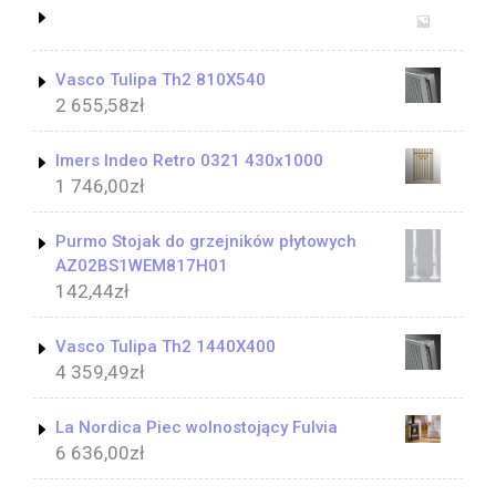
Vasco Tulipa Th2 810X540
2 655,58
zł
Imers Indeo Retro 0321 430x1000
1 746,00
zł
Purmo Stojak do grzejników płytowych
AZ02BS1WEM817H01
142,44
zł
Vasco Tulipa Th2 1440X400
4 359,49
zł
La Nordica Piec wolnostojący Fulvia
6 636,00
zł