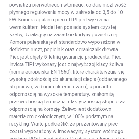
powietrza pierwotnego i wtórnego, co daje możliwość
płynnego regulowania mocy w zakresie od 3,5 do 10
kW. Komora spalania pieca TIPI jest wyłożona
wermikulitem. Model ten posiada system czystej
szyby, działający na zasadzie kurtyny powietrznej.
Komora paleniska jest standardowo wyposażona w
deflektor, ruszt, popielnik oraz ogranicznik drewna.
Piec jest objęty 5-letnią gwarancją producenta. Piec
Invicta TIPI wykonany jest z najwyższej klasy żeliwa
(norma europejska EN 1560), które charakteryzuje się
wysoką zdolnością do akumulacji ciepła (oddawanego
stopniowo, w długim okresie czasu), a ponadto
odpornością na wysokie temperatury, znakomitą
przewodnością termiczną, elastycznością stopu oraz
odpornością na korozję. Żeliwo jest dodatkowo
materiałem ekologicznym, w 100% podatnym na
recykling. Warto podkreślić, że prezentowany piec
został wyposażony w innowacyjny system wtórnego
spalania POST-combustion. Działanie systemu polega