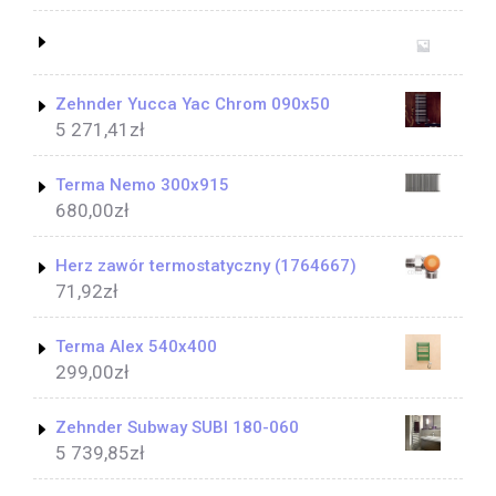
Zehnder Yucca Yac Chrom 090x50
5 271,41
zł
Terma Nemo 300x915
680,00
zł
Herz zawór termostatyczny (1764667)
71,92
zł
Terma Alex 540x400
299,00
zł
Zehnder Subway SUBI 180-060
5 739,85
zł