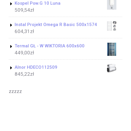
Kospel Pow.G 10 Luna
509,54
zł
Instal Projekt Omega R Basic 500x1574
604,31
zł
Termal GŁ - W WIKTORIA 600x600
449,00
zł
Alnor HDECO112509
845,22
zł
zzzzz