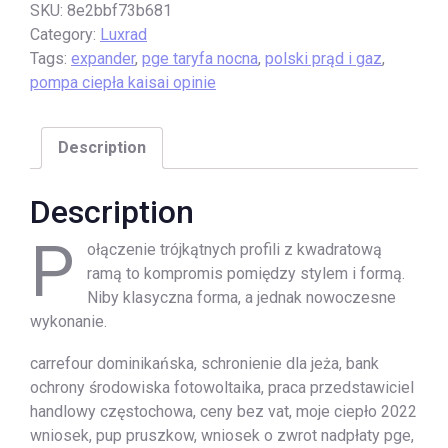
SKU:
8e2bbf73b681
Category:
Luxrad
Tags:
expander
,
pge taryfa nocna
,
polski prąd i gaz
,
pompa ciepła kaisai opinie
Description
Description
P
ołączenie trójkątnych profili z kwadratową
ramą to kompromis pomiędzy stylem i formą.
Niby klasyczna forma, a jednak nowoczesne
wykonanie.
carrefour dominikańska, schronienie dla jeża, bank
ochrony środowiska fotowoltaika, praca przedstawiciel
handlowy częstochowa, ceny bez vat, moje ciepło 2022
wniosek, pup pruszkow, wniosek o zwrot nadpłaty pge,