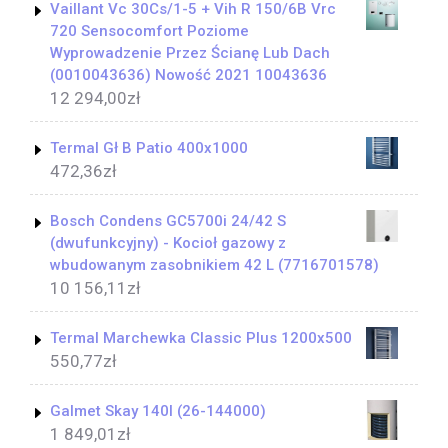
Vaillant Vc 30Cs/1-5 + Vih R 150/6B Vrc
720 Sensocomfort Poziome
Wyprowadzenie Przez Ścianę Lub Dach
(0010043636) Nowość 2021 10043636
12 294,00
zł
Termal Gł B Patio 400x1000
472,36
zł
Bosch Condens GC5700i 24/42 S
(dwufunkcyjny) - Kocioł gazowy z
wbudowanym zasobnikiem 42 L (7716701578)
10 156,11
zł
Termal Marchewka Classic Plus 1200x500
550,77
zł
Galmet Skay 140l (26-144000)
1 849,01
zł