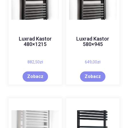
Luxrad Kastor
Luxrad Kastor
480×1215
580×945
882,50
zł
649,00
zł
Zobacz
Zobacz