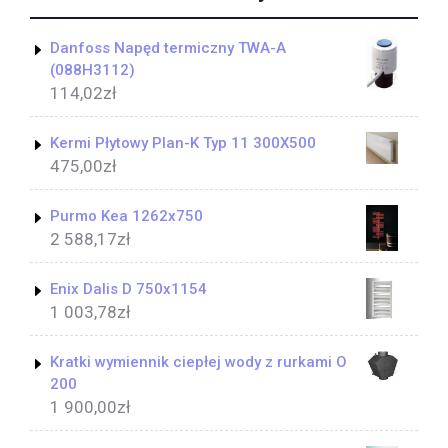
Danfoss Napęd termiczny TWA-A
(088H3112)
114,02
zł
Kermi Płytowy Plan-K Typ 11 300X500
475,00
zł
Purmo Kea 1262x750
2 588,17
zł
Enix Dalis D 750x1154
1 003,78
zł
Kratki wymiennik ciepłej wody z rurkami O
200
1 900,00
zł