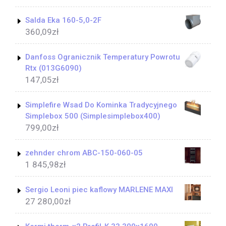
Salda Eka 160-5,0-2F
360,09
zł
Danfoss Ogranicznik Temperatury Powrotu
Rtx (013G6090)
147,05
zł
Simplefire Wsad Do Kominka Tradycyjnego
Simplebox 500 (Simplesimplebox400)
799,00
zł
zehnder chrom ABC-150-060-05
1 845,98
zł
Sergio Leoni piec kaflowy MARLENE MAXI
27 280,00
zł