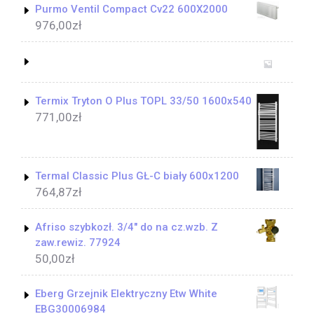
Purmo Ventil Compact Cv22 600X2000
976,00
zł
Termix Tryton O Plus TOPL 33/50 1600x540
771,00
zł
Termal Classic Plus GŁ-C biały 600x1200
764,87
zł
Afriso szybkozł. 3/4" do na cz.wzb. Z
zaw.rewiz. 77924
50,00
zł
Eberg Grzejnik Elektryczny Etw White
EBG30006984