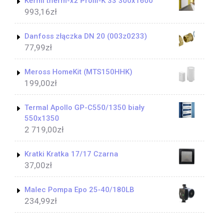
Kermi therm-x2 Profil-K 33 300x1600
993,16
zł
Danfoss złączka DN 20 (003z0233)
77,99
zł
Meross HomeKit (MTS150HHK)
199,00
zł
Termal Apollo GP-C550/1350 biały
550x1350
2 719,00
zł
Kratki Kratka 17/17 Czarna
37,00
zł
Malec Pompa Epo 25-40/180LB
234,99
zł