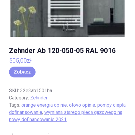
Zehnder Ab 120-050-05 RAL 9016
505,00
zł
Zobacz
SKU:
32e3ab1501ba
Category:
Zehnder
Tags:
orange energia opinie
,
otovo opinie
,
pompy ciepła
dofinansowanie
,
wymiana starego pieca gazowego na
nowy dofinansowanie 2021