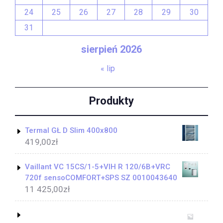
24
25
26
27
28
29
30
31
sierpień 2026
« lip
Produkty
Termal GŁ D Slim 400x800
419,00
zł
Vaillant VC 15CS/1-5+VIH R 120/6B+VRC
720f sensoCOMFORT+SPS SZ 0010043640
11 425,00
zł