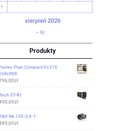
31
sierpień 2026
« lip
Produkty
Purmo Plan Compact Fc21S
550x900
796,00
zł
Tech ST-81
490,00
zł
D&V Nk 125-2,4-1
489,00
zł