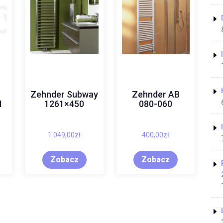
Zehnder Subway
Zehnder AB
H
1261×450
080-060
1 049,00
zł
400,00
zł
Zobacz
Zobacz