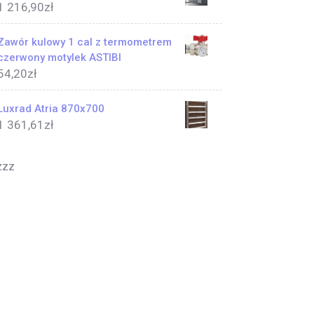
1 216,90
zł
Zawór kulowy 1 cal z termometrem
czerwony motylek ASTIBI
54,20
zł
Luxrad Atria 870x700
1 361,61
zł
zzz