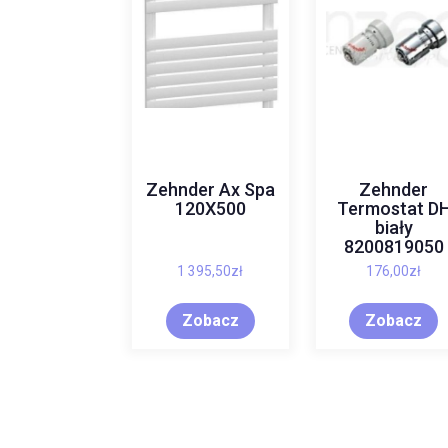
Zehnder Ax Spa
Zehnder
120X500
Termostat D
biały
8200819050
1 395,50
zł
176,00
zł
Zobacz
Zobacz