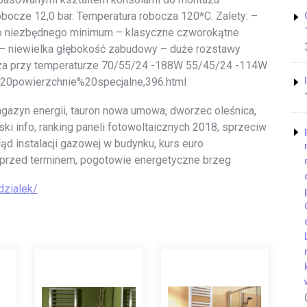
obocze 12,0 bar. Temperatura robocza 120*C. Zalety: –
o niezbędnego minimum – klasyczne czworokątne
– niewielka głębokość zabudowy – duże rozstawy
za przy temperaturze 70/55/24 -188W 55/45/24 -114W
i%20powierzchnie%20specjalne,396.html
azyn energii, tauron nowa umowa, dworzec oleśnica,
i info, ranking paneli fotowoltaicznych 2018, sprzeciw
ąd instalacji gazowej w budynku, kurs euro
 przed terminem, pogotowie energetyczne brzeg
dzialek/