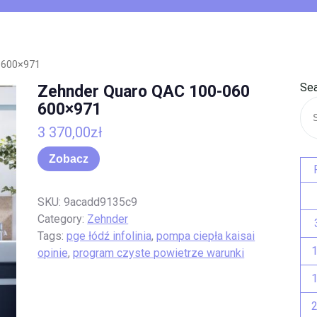
 600×971
Sea
Zehnder Quaro QAC 100-060
600×971
3 370,00
zł
Zobacz
SKU:
9acadd9135c9
Category:
Zehnder
Tags:
pge łódź infolinia
,
pompa ciepła kaisai
opinie
,
program czyste powietrze warunki