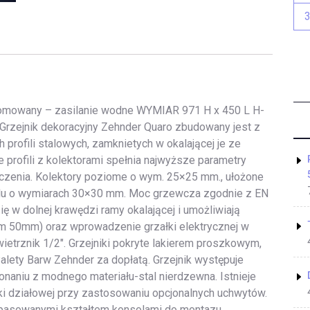
omowany – zasilanie wodne WYMIAR 971 H x 450 L H-
Grzejnik dekoracyjny Zehnder Quaro zbudowany jest z
 profili stalowych, zamknietych w okalającej je ze
 profili z kolektorami spełnia najwyższe parametry
czenia. Kolektory poziome o wym. 25×25 mm., ułożone
ilu o wymiarach 30×30 mm. Moc grzewcza zgodnie z EN
ię w dolnej krawędzi ramy okalającej i umożliwiają
m 50mm) oraz wprowadzenie grzałki elektrycznej w
ietrznik 1/2″. Grzejniki pokryte lakierem proszkowym,
lety Barw Zehnder za dopłatą. Grzejnik występuje
naniu z modnego materiału-stal nierdzewna. Istnieje
ki działowej przy zastosowaniu opcjonalnych uchwytów.
pasowanymi kształtem konsolami do montazu