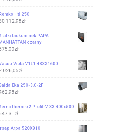
Remko Htl 250
80 112,98
zł
Kratki biokominek PAPA
MANHATTAN czarny
575,00
zł
Vasco Viola V1L1 433X1600
2 026,05
zł
Salda Eka 250-3,0-2F
462,98
zł
Kermi therm-x2 Profil-V 33 400x500
647,31
zł
Irsap Arpa 520X810