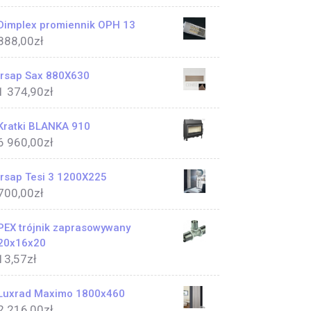
Dimplex promiennik OPH 13
888,00
zł
Irsap Sax 880X630
1 374,90
zł
Kratki BLANKA 910
6 960,00
zł
Irsap Tesi 3 1200X225
700,00
zł
PEX trójnik zaprasowywany
20x16x20
13,57
zł
Luxrad Maximo 1800x460
2 216,00
zł