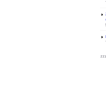
zz
Yoga Coach WordPress Theme