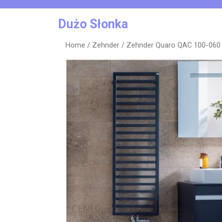
Skip
to
Dużo Słonka
content
Home
/
Zehnder
/ Zehnder Quaro QAC 100-060