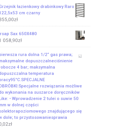
Grzejnik łazienkowy drabinkowy Raro
122,5x53 cm czarny
355,00
zł
Irsap Sax 650X480
1 058,90
zł
pierwsza rura dolna 1/2” gas prawa;
maksymalne dopuszczalneciśnienie
robocze 4 bar; maksymalna
dopuszczalna temperatura
pracy95°C.SPECJALNE
OBRÓBKI:Specjalne rozwiązania możliwe
do wykonania na suszarce doręczników
Like: • Wprowadzenie 2 tulei o suwie 50
mm w dolnej części
kolektorapoziomowego znajdującego się
w dole; to przystosowaniesprawia
0,02
zł