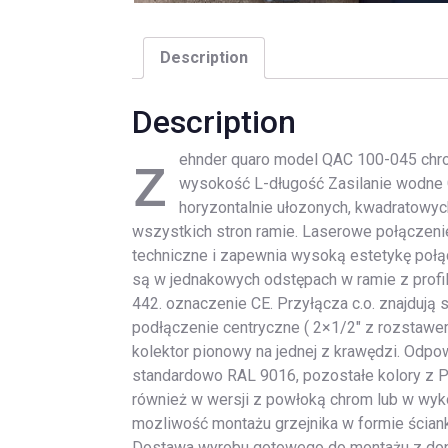
Description
Description
z
ehnder quaro model QAC 100-045 chr
wysokość L-długość Zasilanie wodne 
horyzontalnie ułozonych, kwadratowych
wszystkich stron ramie. Laserowe połączenie
techniczne i zapewnia wysoką estetykę połą
są w jednakowych odstępach w ramie z prof
442. oznaczenie CE. Przyłącza c.o. znajdują s
podłączenie centryczne ( 2×1/2″ z rozstawe
kolektor pionowy na jednej z krawędzi. Odpow
standardowo RAL 9016, pozostałe kolory z Pa
również w wersji z powłoką chrom lub w wyko
mozliwość montażu grzejnika w formie ścian
Dostawa wyrobu gotowego do montażu z do