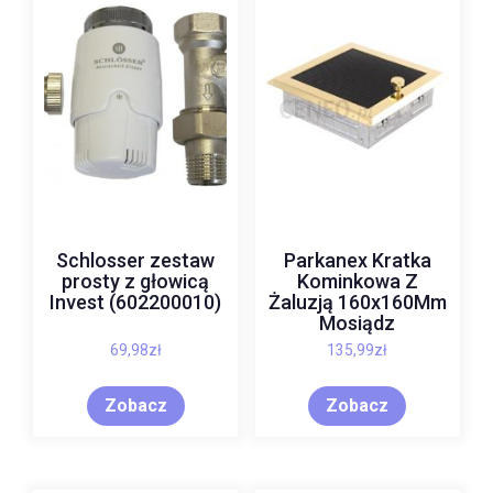
Schlosser zestaw
Parkanex Kratka
prosty z głowicą
Kominkowa Z
Invest (602200010)
Żaluzją 160x160Mm
Mosiądz
69,98
zł
135,99
zł
Zobacz
Zobacz