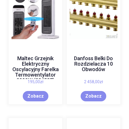
Maltec Grzejnik
Danfoss Belki Do
Elektryczny
Rozdzielacza 10
Oscylacyjny Farelka
Obwodów
Termowentylator
2000W (224587)
195,00
zł
2 458,00
zł
Zobacz
Zobacz