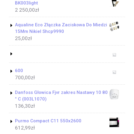
BK003light
2 250,00
zł
Aqualine Eco Złączka Zaciskowa Do Miedzi
15Mm Nikiel Shcp9990
25,00
zł
600
700,00
zł
Danfoss Głowica Fjvr zakres Nastawy 10 80
° C (003L1070)
136,30
zł
Purmo Compact C11 550x2600
612,99
zł