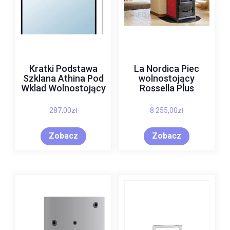
Kratki Podstawa
La Nordica Piec
Szklana Athina Pod
wolnostojący
Wklad Wolnostojący
Rossella Plus
287,00
zł
8 255,00
zł
Zobacz
Zobacz