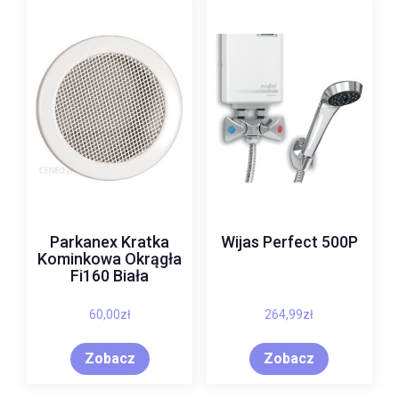
Parkanex Kratka
Wijas Perfect 500P
Kominkowa Okrągła
Fi160 Biała
60,00
zł
264,99
zł
Zobacz
Zobacz