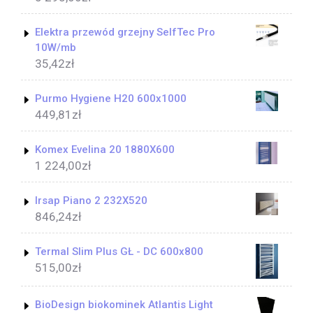
Elektra przewód grzejny SelfTec Pro
10W/mb
35,42
zł
Purmo Hygiene H20 600x1000
449,81
zł
Komex Evelina 20 1880X600
1 224,00
zł
Irsap Piano 2 232X520
846,24
zł
Termal Slim Plus GŁ - DC 600x800
515,00
zł
BioDesign biokominek Atlantis Light