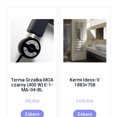
Terma Grzałka MOA
Kermi Ideos-V
czarny (400 W) E-1-
1883×758
MA-04-BL
253,00
zł
6 653,90
zł
Zobacz
Zobacz