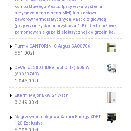
zaleca się zastosowanie zaworu
kompaktowego Vasco (przy wykorzystaniu
przyłącza centralnego MM) lub zestawu
zaworów termostatycznych Vasco z głowicą
(przy wykorzystaniu przyłącza 1-8). Jest możliwe
zamontowanie grzałki elektrycznej do grzejnika.
Purmo SANTORINI C Argus SAC0706
551,00
zł
DEVImat 200T (DEVImat DTIF) 605 W
(83020740)
1 045,00
zł
Elterm Major EkW 24 Aszn
3 249,00
zł
Nagrzewnica olejowa Xaram Energy XDFT-
120 Exclusive
5 298,00
zł