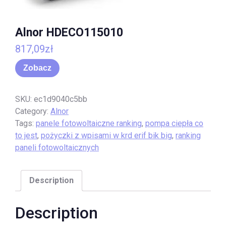
Alnor HDECO115010
817,09
zł
Zobacz
SKU:
ec1d9040c5bb
Category:
Alnor
Tags:
panele fotowoltaiczne ranking
,
pompa ciepła co
to jest
,
pożyczki z wpisami w krd erif bik big
,
ranking
paneli fotowoltaicznych
Description
Description