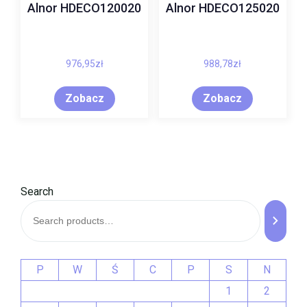
Alnor HDECO120020
Alnor HDECO125020
976,95
zł
988,78
zł
Zobacz
Zobacz
Search
P
W
Ś
C
P
S
N
1
2