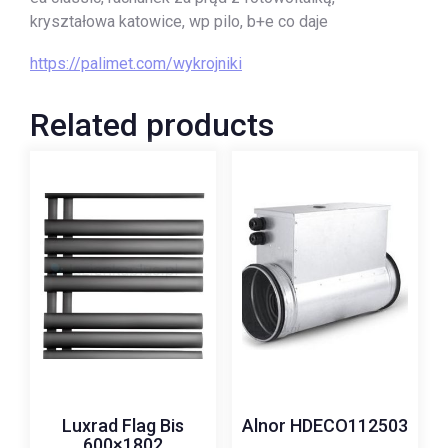
kryształowa katowice, wp pilo, b+e co daje
https://palimet.com/wykrojniki
Related products
Luxrad Flag Bis
Alnor HDECO112503
600×1802