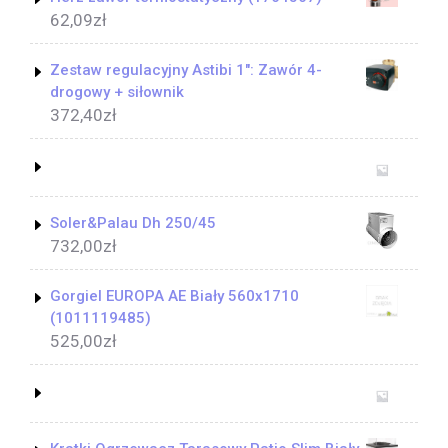
62,09
zł
Zestaw regulacyjny Astibi 1": Zawór 4-
drogowy + siłownik
372,40
zł
Soler&Palau Dh 250/45
732,00
zł
Gorgiel EUROPA AE Biały 560x1710
(1011119485)
525,00
zł