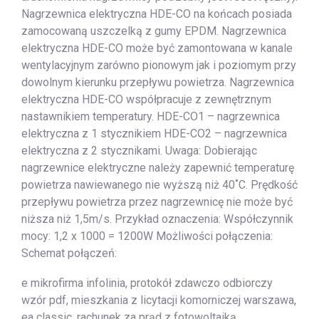
Nagrzewnica elektryczna HDE-CO na końcach posiada
zamocowaną uszczelką z gumy EPDM. Nagrzewnica
elektryczna HDE-CO może być zamontowana w kanale
wentylacyjnym zarówno pionowym jak i poziomym przy
dowolnym kierunku przepływu powietrza. Nagrzewnica
elektryczna HDE-CO współpracuje z zewnętrznym
nastawnikiem temperatury. HDE-CO1 – nagrzewnica
elektryczna z 1 stycznikiem HDE-CO2 – nagrzewnica
elektryczna z 2 stycznikami. Uwaga: Dobierając
nagrzewnice elektryczne należy zapewnić temperaturę
powietrza nawiewanego nie wyższą niż 40˚C. Prędkość
przepływu powietrza przez nagrzewnicę nie może być
niższa niż 1,5m/s. Przykład oznaczenia: Współczynnik
mocy: 1,2 x 1000 = 1200W Możliwości połączenia:
Schemat połączeń:
e mikrofirma infolinia, protokół zdawczo odbiorczy
wzór pdf, mieszkania z licytacji komorniczej warszawa,
ea classic, rachunek za prąd z fotowoltaiką,