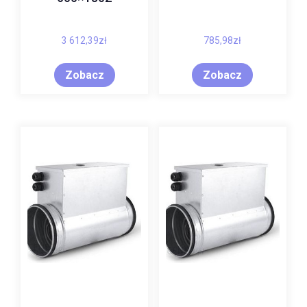
3 612,39
zł
785,98
zł
Zobacz
Zobacz