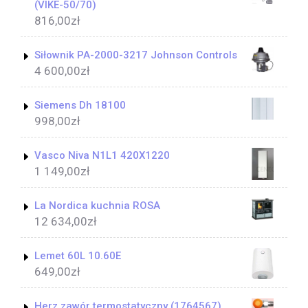
(VIKE-50/70)
816,00
zł
Siłownik PA-2000-3217 Johnson Controls
4 600,00
zł
Siemens Dh 18100
998,00
zł
Vasco Niva N1L1 420X1220
1 149,00
zł
La Nordica kuchnia ROSA
12 634,00
zł
Lemet 60L 10.60E
649,00
zł
Herz zawór termostatyczny (1764567)