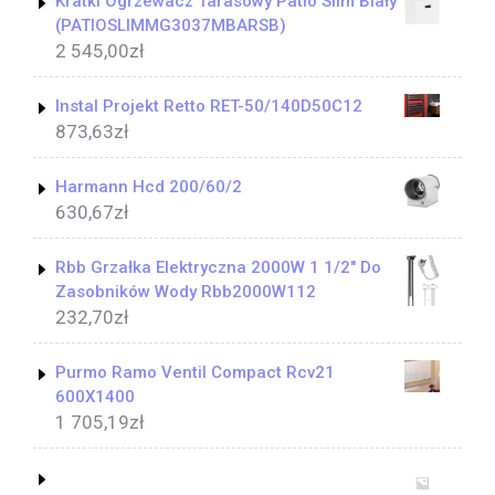
Kratki Ogrzewacz Tarasowy Patio Slim Biały
(PATIOSLIMMG3037MBARSB)
2 545,00
zł
Instal Projekt Retto RET-50/140D50C12
873,63
zł
Harmann Hcd 200/60/2
630,67
zł
Rbb Grzałka Elektryczna 2000W 1 1/2" Do
Zasobników Wody Rbb2000W112
232,70
zł
Purmo Ramo Ventil Compact Rcv21
600X1400
1 705,19
zł