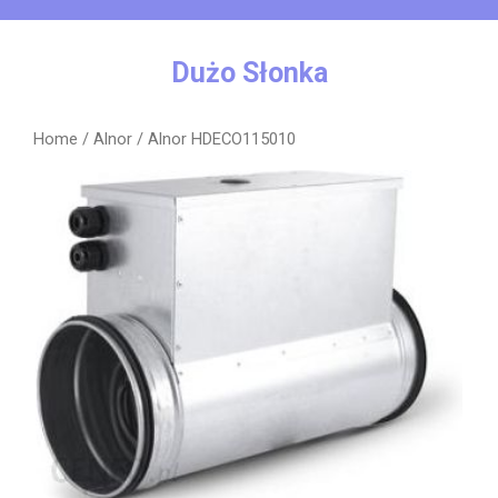
Skip
to
content
Dużo Słonka
Home
/
Alnor
/ Alnor HDECO115010