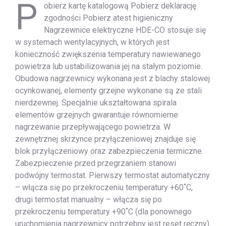
P
obierz kartę katalogową Pobierz deklarację
zgodności Pobierz atest higieniczny
Nagrzewnice elektryczne HDE-CO stosuje się
w systemach wentylacyjnych, w których jest
konieczność zwiększenia temperatury nawiewanego
powietrza lub ustabilizowania jej na stałym poziomie.
Obudowa nagrzewnicy wykonana jest z blachy stalowej
ocynkowanej, elementy grzejne wykonane są ze stali
nierdzewnej. Specjalnie ukształtowana spirala
elementów grzejnych gwarantuje równomierne
nagrzewanie przepływającego powietrza. W
zewnętrznej skrzynce przyłączeniowej znajduje się
blok przyłączeniowy oraz zabezpieczenia termiczne.
Zabezpieczenie przed przegrzaniem stanowi
podwójny termostat. Pierwszy termostat automatyczny
– włącza się po przekroczeniu temperatury +60˚C,
drugi termostat manualny – włącza się po
przekroczeniu temperatury +90˚C (dla ponownego
uruchomienia nagrzewnicy potrzebny jest reset ręczny).