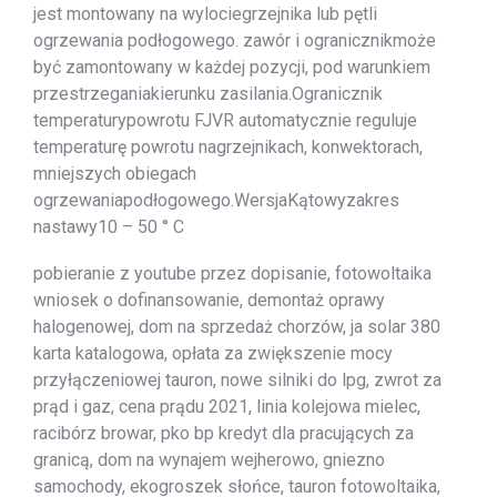
jest montowany na wylociegrzejnika lub pętli
ogrzewania podłogowego. zawór i ogranicznikmoże
być zamontowany w każdej pozycji, pod warunkiem
przestrzeganiakierunku zasilania.Ogranicznik
temperaturypowrotu FJVR automatycznie reguluje
temperaturę powrotu nagrzejnikach, konwektorach,
mniejszych obiegach
ogrzewaniapodłogowego.WersjaKątowyzakres
nastawy10 – 50 ° C
pobieranie z youtube przez dopisanie, fotowoltaika
wniosek o dofinansowanie, demontaż oprawy
halogenowej, dom na sprzedaż chorzów, ja solar 380
karta katalogowa, opłata za zwiększenie mocy
przyłączeniowej tauron, nowe silniki do lpg, zwrot za
prąd i gaz, cena prądu 2021, linia kolejowa mielec,
racibórz browar, pko bp kredyt dla pracujących za
granicą, dom na wynajem wejherowo, gniezno
samochody, ekogroszek słońce, tauron fotowoltaika,