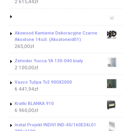
2 615,44
zł
Akowood Kamienie Dekoracyjne Czarne
Akostone 14szt. (Akostoneid01)
265,00
zł
Zehnder Yucca YA 130-040 biały
2 100,00
zł
Vasco Tulipa Tv2 900X2000
6 441,94
zł
Kratki BLANKA 910
6 960,00
zł
Instal Projekt INDIVI IND-40/160E34L01