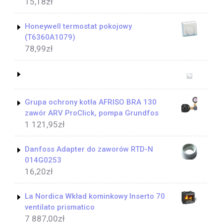
15,18
zł
Honeywell termostat pokojowy
(T6360A1079)
78,99
zł
Grupa ochrony kotła AFRISO BRA 130
zawór ARV ProClick, pompa Grundfos
1 121,95
zł
Danfoss Adapter do zaworów RTD-N
014G0253
16,20
zł
La Nordica Wkład kominkowy Inserto 70
ventilato prismatico
7 887,00
zł