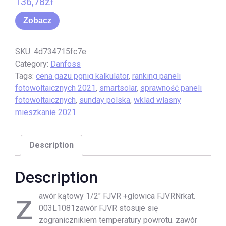
136,78
zł
Zobacz
SKU:
4d734715fc7e
Category:
Danfoss
Tags:
cena gazu pgnig kalkulator
,
ranking paneli
fotowoltaicznych 2021
,
smartsolar
,
sprawność paneli
fotowoltaicznych
,
sunday polska
,
wklad wlasny
mieszkanie 2021
Description
Description
z
awór kątowy 1/2″ FJVR +głowica FJVRNrkat.
003L1081zawór FJVR stosuje się
zogranicznikiem temperatury powrotu. zawór