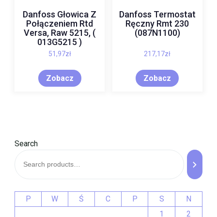
Danfoss Głowica Z
Danfoss Termostat
Połączeniem Rtd
Ręczny Rmt 230
Versa, Raw 5215, (
(087N1100)
013G5215 )
51,97
zł
217,17
zł
Zobacz
Zobacz
Search
P
W
Ś
C
P
S
N
1
2