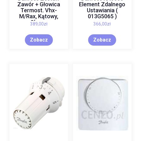
Zawór + Głowica
Element Zdalnego
Termost. Vhx-
Ustawiania (
M/Rax, Kątowy,
013G5065 )
Chrom
389,00
zł
366,00
zł
Zobacz
Zobacz