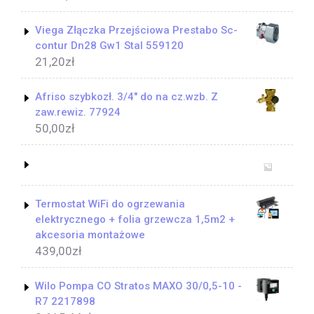
Viega Złączka Przejściowa Prestabo Sc-
contur Dn28 Gw1 Stal 559120
21,20
zł
Afriso szybkozł. 3/4" do na cz.wzb. Z
zaw.rewiz. 77924
50,00
zł
Termostat WiFi do ogrzewania
elektrycznego + folia grzewcza 1,5m2 +
akcesoria montażowe
439,00
zł
Wilo Pompa CO Stratos MAXO 30/0,5-10 -
R7 2217898