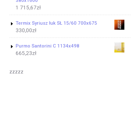
380x1600
1 715,67
zł
Termix Syriusz łuk SŁ 15/60 700x675
330,00
zł
Purmo Santorini C 1134x498
665,23
zł
zzzzz