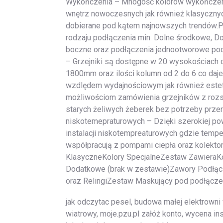
Wykończenia – Mnogość kolorów wykończeni
wnętrz nowoczesnych jak również klasycznych,
dobierane pod kątem najnowszych trendów.P
rodzaju podłączenia min. Dolne środkowe, 
boczne oraz podłączenia jednootworowe po
– Grzejniki są dostępne w 20 wysokościac
1800mm oraz ilości kolumn od 2 do 6 co da
wzdlędem wydajnościowym jak również este
możliwościom zamówienia grzejników z rozs
starych żeliwych żeberek bez potrzeby przera
niskotemepraturowych – Dzięki szerokiej pow
instalacji niskotempreaturowych gdzie temper
współpracują z pompami ciepła oraz kolekt
KlasyczneKolory SpecjalneZestaw ZawieraK
Dodatkowe (brak w zestawie)Zawory Podłąc
oraz RelingiZestaw Maskujący pod podłącze
jak odczytac pesel, budowa małej elektrowni 
wiatrowy, moje.pzu.pl załóż konto, wycena 