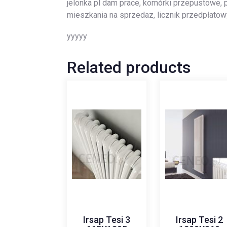
jelonka pl dam prace, komórki przepustowe,
mieszkania na sprzedaz, licznik przedpłato
yyyyy
Related products
Irsap Tesi 3
Irsap Tesi 2