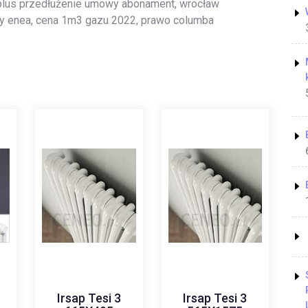
 plus przedłużenie umowy abonament, wrocław
wy enea, cena 1m3 gazu 2022, prawo columba
Irsap Tesi 3
Irsap Tesi 3