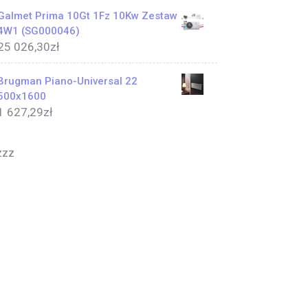
Galmet Prima 10Gt 1Fz 10Kw Zestaw
4W1 (SG000046)
25 026,30
zł
Brugman Piano-Universal 22
500x1600
1 627,29
zł
zzz