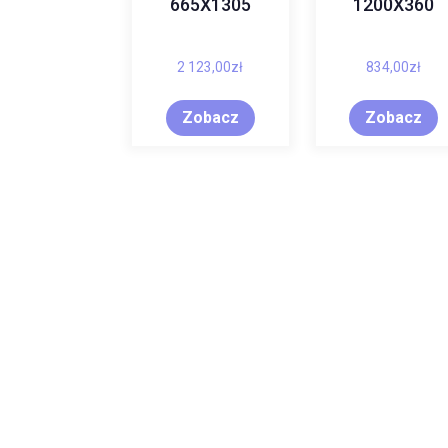
665X1305
1200X360
2 123,00
zł
834,00
zł
Zobacz
Zobacz