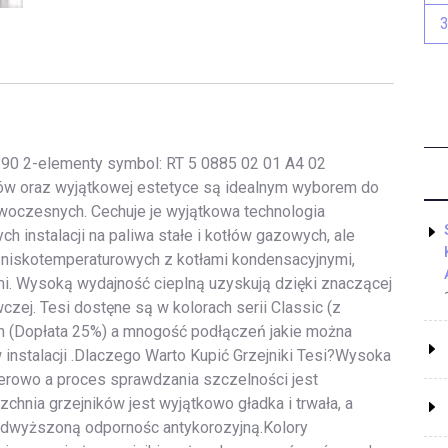
×90 2-elementy symbol: RT 5 0885 02 01 A4 02
rów oraz wyjątkowej estetyce są idealnym wyborem do
owoczesnych. Cechuje je wyjątkowa technologia
h instalacji na paliwa stałe i kotłów gazowych, ale
i niskotemperaturowych z kotłami kondensacyjnymi,
i. Wysoką wydajność cieplną uzyskują dzięki znaczącej
czej. Tesi dostęne są w kolorach serii Classic (z
h (Dopłata 25%) a mnogość podłączeń jakie można
instalacji .Dlaczego Warto Kupić Grzejniki Tesi?Wysoka
serowo a proces sprawdzania szczelności jest
chnia grzejników jest wyjątkowo gładka i trwała, a
odwyższoną odpornośc antykorozyjną.Kolory