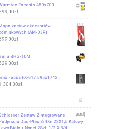
Warmtec Encanto 450x700
399,00
zł
Mopo zestaw akcesoriów
kominkowych (AM-03R)
599,00
zł
Ballu BHG-10M
629,00
zł
Enix Focus FX-617 595x1742
1 304,00
zł
Schlosser Zestaw Zintegrowane
Podjeścia Duo-Plex 3/4Xm22X1,5 Kątowy
Lewy Biały + Nypel 2Szt. 1/2 X 3/4