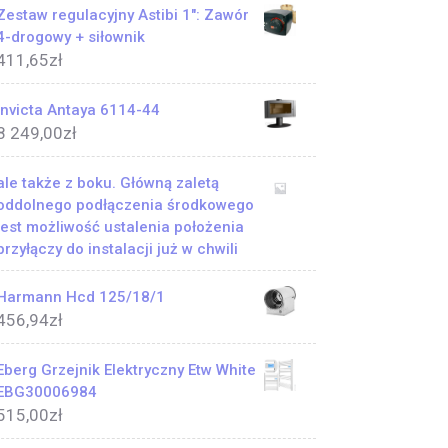
Zestaw regulacyjny Astibi 1": Zawór
4-drogowy + siłownik
411,65
zł
Invicta Antaya 6114-44
8 249,00
zł
ale także z boku. Główną zaletą
oddolnego podłączenia środkowego
jest możliwość ustalenia położenia
przyłączy do instalacji już w chwili
Harmann Hcd 125/18/1
456,94
zł
Eberg Grzejnik Elektryczny Etw White
EBG30006984
515,00
zł