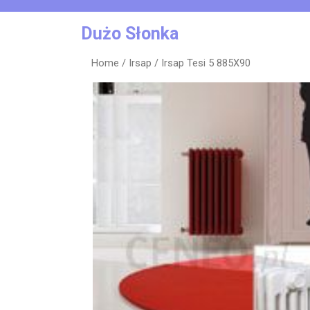
Skip
to
Dużo Słonka
content
Home
/
Irsap
/ Irsap Tesi 5 885X90