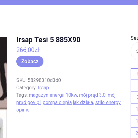
Sea
Irsap Tesi 5 885X90
266,00
zł
Zobacz
SKU:
58298318d3d0
Category:
Irsap
Tags:
magazyn energii 10kw
,
mój prąd 3.0
,
mój
prąd gov pl
,
pompa ciepła jak działa
,
stilo energy
opinie