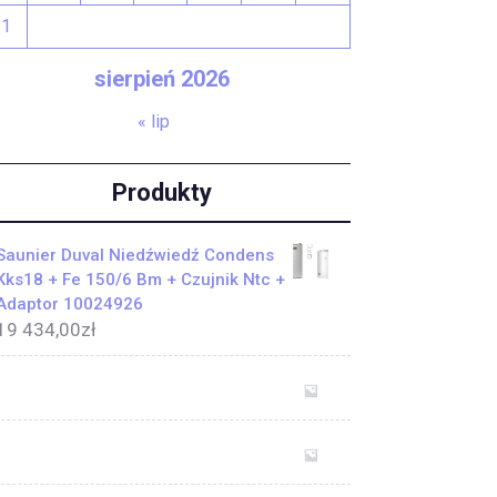
31
sierpień 2026
« lip
Produkty
Saunier Duval Niedźwiedź Condens
Kks18 + Fe 150/6 Bm + Czujnik Ntc +
Adaptor 10024926
19 434,00
zł