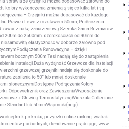
a sprawia że grzejniki można dopasować zarówno do
 kolory wykończenia zmieniają się co kilka lat i są
odłączenia – Grzejniki można dopasować do każdego
Dolne Prawe i Lewe z rozstawem 50mm, Podłaczenia
d zawór z rurką zanurzeniową.Szeroka Gama Rozmiarów
h od 200m do 2500mm, szerokościach od 90mm do
je niesamowitą elastycznośc w doborze zarówno pod
tycznymPodłączenia Renowacyjne – dzięki
tawem bocznym 500m Tesi nadają się do zastąpienia
biania instalacji.Duża wydajność Grzewcza dla instalacji
ierzchni grzewczej grzejniki nadaja się doskonale do
atura zasilania to 50° lub mniej, doskonale
orami słonecznymiDostępne PodłączeniaKolory
orki, Odpowietrznik oraz ZawieszeniaWyposażenie
zeniowe z Głowicą TermostatycznąWieszaki Collecione
nie Standard lub 50mmWsporniki(nogi)…
wodnej krok po kroku, pozyczki online ranking, wiatrak
instrumentów pochodnych, doładowanie prądu pge, www