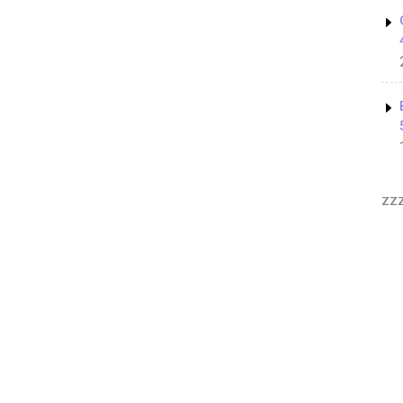
zz
Yoga Coach WordPress Theme