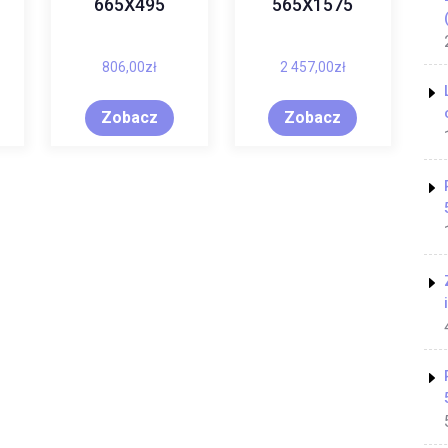
665X495
565X1575
806,00
zł
2 457,00
zł
Zobacz
Zobacz