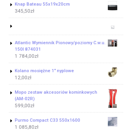
Knap Bateau 55x19x20cm
345,50
zł
Atlantic Wymiennik Pionowy/poziomy C.w.u.
150l 874031
1 784,00
zł
Kolano mosiężne 1" nyplowe
12,00
zł
Mopo zestaw akcesoriów kominkowych
(AM-02R)
599,00
zł
Purmo Compact C33 550x1600
1 085,80
zł