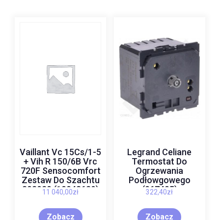
Vaillant Vc 15Cs/1-5
Legrand Celiane
+ Vih R 150/6B Vrc
Termostat Do
720F Sensocomfort
Ogrzewania
Zestaw Do Szachtu
Podłowgowego
303920 (10043639)
(067405)
11 040,00
zł
322,40
zł
Zobacz
Zobacz