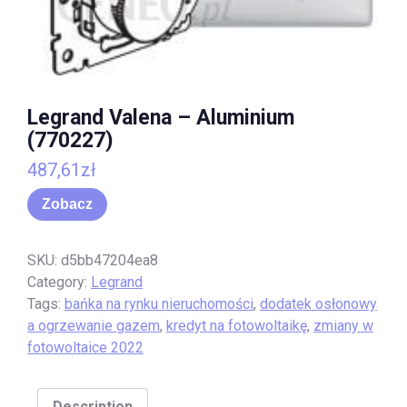
Legrand Valena – Aluminium
(770227)
487,61
zł
Zobacz
SKU:
d5bb47204ea8
Category:
Legrand
Tags:
bańka na rynku nieruchomości
,
dodatek osłonowy
a ogrzewanie gazem
,
kredyt na fotowoltaikę
,
zmiany w
fotowoltaice 2022
Description