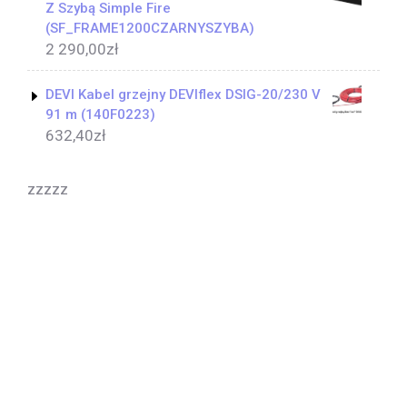
Z Szybą Simple Fire
(SF_FRAME1200CZARNYSZYBA)
2 290,00
zł
DEVI Kabel grzejny DEVIflex DSIG-20/230 V
91 m (140F0223)
632,40
zł
zzzzz
Yoga Coach WordPress Theme