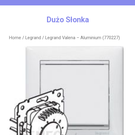
Skip
to
content
Dużo Słonka
Home
/
Legrand
/ Legrand Valena – Aluminium (770227)