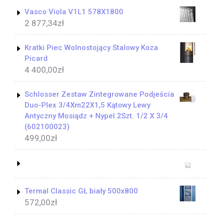
Vasco Viola V1L1 578X1800
2 877,34
zł
Kratki Piec Wolnostojący Stalowy Koza
Picard
4 400,00
zł
Schlosser Zestaw Zintegrowane Podjeścia
Duo-Plex 3/4Xm22X1,5 Kątowy Lewy
Antyczny Mosiądz + Nypel 2Szt. 1/2 X 3/4
(602100023)
499,00
zł
Termal Classic GŁ biały 500x800
572,00
zł