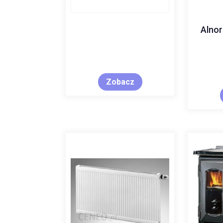
Alno
Zobacz