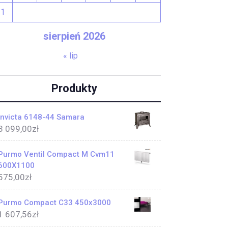
31
sierpień 2026
« lip
Produkty
Invicta 6148-44 Samara
3 099,00
zł
Purmo Ventil Compact M Cvm11
600X1100
575,00
zł
Purmo Compact C33 450x3000
1 607,56
zł