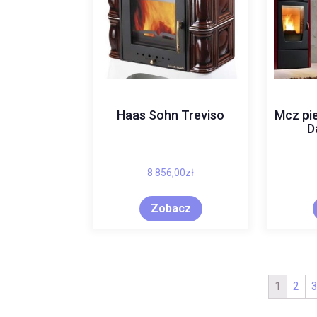
Haas Sohn Treviso
Mcz pie
D
8 856,00
zł
Zobacz
1
2