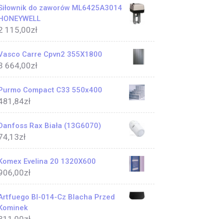
Siłownik do zaworów ML6425A3014
HONEYWELL
2 115,00
zł
Vasco Carre Cpvn2 355X1800
3 664,00
zł
Purmo Compact C33 550x400
481,84
zł
Danfoss Rax Biała (13G6070)
74,13
zł
Komex Evelina 20 1320X600
906,00
zł
Artfuego Bl-014-Cz Blacha Przed
Kominek