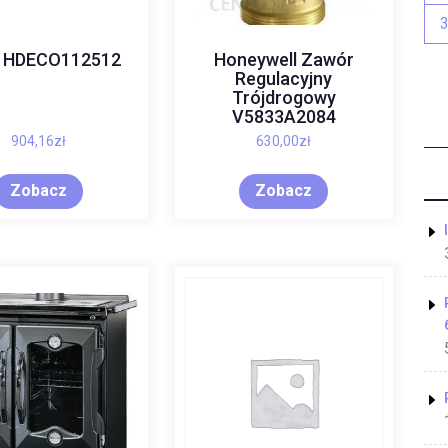
r HDECO112512
Honeywell Zawór
Regulacyjny
Trójdrogowy
V5833A2084
904,16
zł
630,00
zł
Zobacz
Zobacz