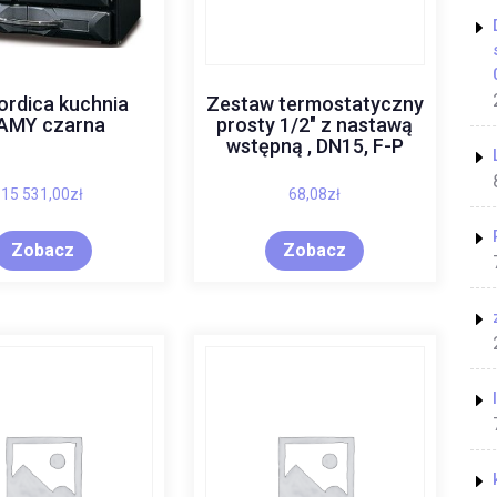
ordica kuchnia
Zestaw termostatyczny
AMY czarna
prosty 1/2″ z nastawą
wstępną , DN15, F-P
15 531,00
zł
68,08
zł
Zobacz
Zobacz