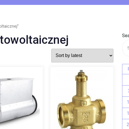
ltaicznej”
Sea
otowoltaicznej