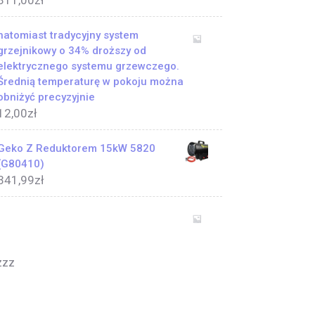
311,00
zł
natomiast tradycyjny system
grzejnikowy o 34% droższy od
elektrycznego systemu grzewczego.
Średnią temperaturę w pokoju można
obniżyć precyzyjnie
12,00
zł
Geko Z Reduktorem 15kW 5820
(G80410)
341,99
zł
zzz