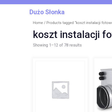
Skip
to
Dużo Słonka
content
Home
/ Products tagged “koszt instalacji fotowo
koszt instalacji f
Showing 1–12 of 78 results