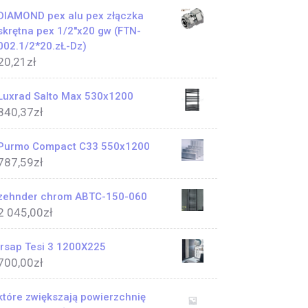
DIAMOND pex alu pex złączka
skrętna pex 1/2''x20 gw (FTN-
002.1/2*20.zŁ-Dz)
20,21
zł
Luxrad Salto Max 530x1200
840,37
zł
Purmo Compact C33 550x1200
787,59
zł
zehnder chrom ABTC-150-060
2 045,00
zł
Irsap Tesi 3 1200X225
700,00
zł
które zwiększają powierzchnię