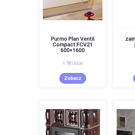
Purmo Plan Ventil
zai
Compact FCV21
600×1600
1 781,63
zł
Zobacz