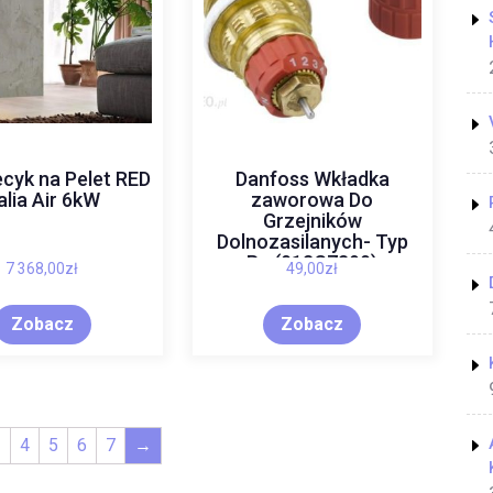
cyk na Pelet RED
Danfoss Wkładka
alia Air 6kW
zaworowa Do
Grzejników
Dolnozasilanych- Typ
Ra (013G7390)
7 368,00
zł
49,00
zł
Zobacz
Zobacz
3
4
5
6
7
→