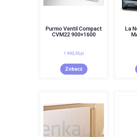
Purmo Ventil Compact
La N
CVM22 900×1600
M
1 990,95
zł
Zobacz