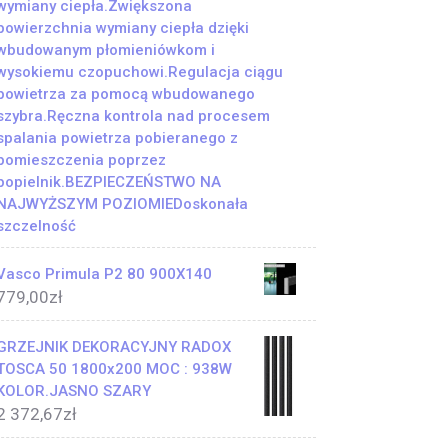
wymiany ciepła.Zwiększona
powierzchnia wymiany ciepła dzięki
wbudowanym płomieniówkom i
wysokiemu czopuchowi.Regulacja ciągu
powietrza za pomocą wbudowanego
szybra.Ręczna kontrola nad procesem
spalania powietrza pobieranego z
pomieszczenia poprzez
popielnik.BEZPIECZEŃSTWO NA
NAJWYŻSZYM POZIOMIEDoskonała
szczelność
Vasco Primula P2 80 900X140
779,00
zł
GRZEJNIK DEKORACYJNY RADOX
TOSCA 50 1800x200 MOC : 938W
KOLOR.JASNO SZARY
2 372,67
zł