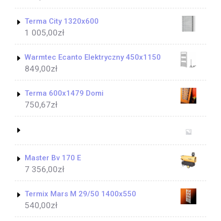
Terma City 1320x600
1 005,00
zł
Warmtec Ecanto Elektryczny 450x1150
849,00
zł
Terma 600x1479 Domi
750,67
zł
Master Bv 170 E
7 356,00
zł
Termix Mars M 29/50 1400x550
540,00
zł