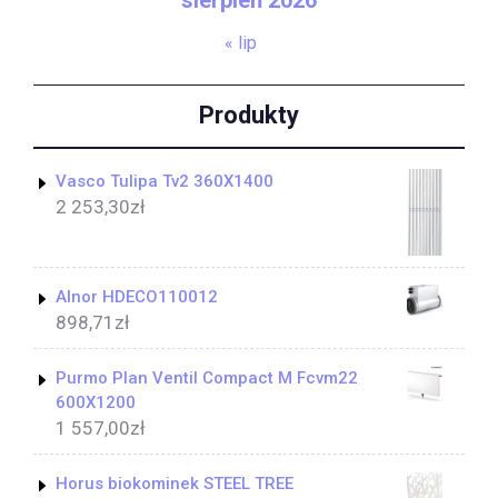
« lip
Produkty
Vasco Tulipa Tv2 360X1400
2 253,30
zł
Alnor HDECO110012
898,71
zł
Purmo Plan Ventil Compact M Fcvm22
600X1200
1 557,00
zł
Horus biokominek STEEL TREE