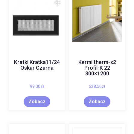
Kratki Kratka11/24
Kermi therm-x2
Oskar Czarna
Profil-K 22
300×1200
99,00
zł
538,56
zł
Zobacz
Zobacz