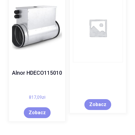
Alnor HDECO115010
817,09
zł
Zobacz
Zobacz