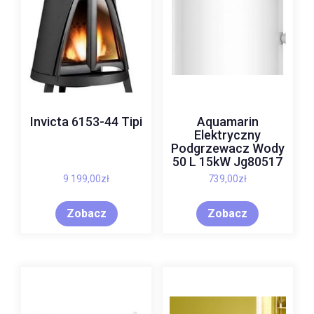
Invicta 6153-44 Tipi
Aquamarin
Elektryczny
Podgrzewacz Wody
50 L 15kW Jg80517
9 199,00
zł
739,00
zł
Zobacz
Zobacz