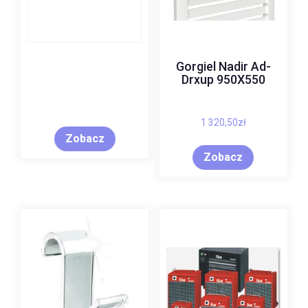
Gorgiel Nadir Ad-
Drxup 950X550
1 320,50
zł
Zobacz
Zobacz