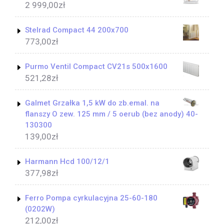
2 999,00
zł
Stelrad Compact 44 200x700
773,00
zł
Purmo Ventil Compact CV21s 500x1600
521,28
zł
Galmet Grzałka 1,5 kW do zb.emal. na
flanszy O zew. 125 mm / 5 oerub (bez anody) 40-
130300
139,00
zł
Harmann Hcd 100/12/1
377,98
zł
Ferro Pompa cyrkulacyjna 25-60-180
(0202W)
212,00
zł