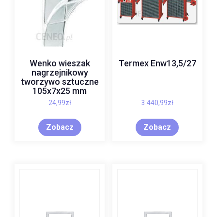
Wenko wieszak
Termex Enw13,5/27
nagrzejnikowy
tworzywo sztuczne
105x7x25 mm
24,99
zł
3 440,99
zł
Zobacz
Zobacz