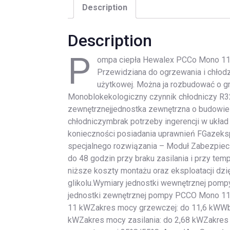
Description
Description
P
ompa ciepła Hewalex PCCo Mono 11
Przewidziana do ogrzewania i chło
użytkowej. Można ja rozbudować o g
Monoblokekologiczny czynnik chłodniczy R3
zewnętrznejjednostka zewnętrzna o budowi
chłodniczymbrak potrzeby ingerencji w układ
konieczności posiadania uprawnień FGazeks
specjalnego rozwiązania – Moduł Zabezpie
do 48 godzin przy braku zasilania i przy te
niższe koszty montażu oraz eksploatacji dz
glikolu.Wymiary jednostki wewnętrznej pom
jednostki zewnętrznej pompy PCCO Mono 1
11 kWZakres mocy grzewczej: do 11,6 kWWbud
kWZakres mocy zasilania: do 2,68 kWZakres