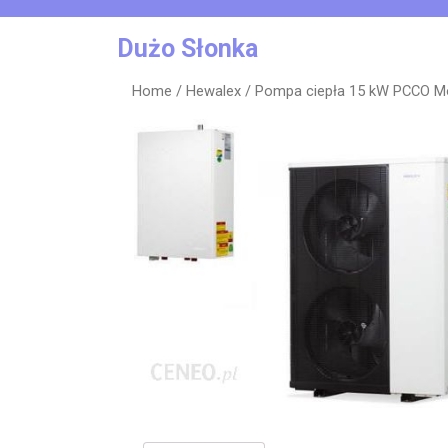
Skip
to
Dużo Słonka
content
Home
/
Hewalex
/ Pompa ciepła 15 kW PCCO M