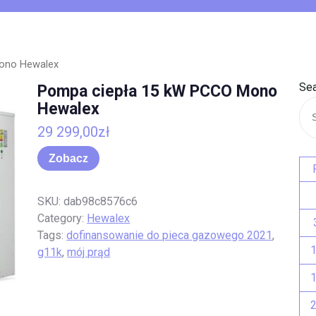
ono Hewalex
Sea
Pompa ciepła 15 kW PCCO Mono
Hewalex
29 299,00
zł
Zobacz
SKU:
dab98c8576c6
Category:
Hewalex
Tags:
dofinansowanie do pieca gazowego 2021
,
g11k
,
mój prąd