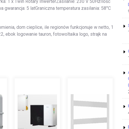
a: 1 x Twin Rotary InwerterZasilanie: 230 V 50HzIlość
gwarancja: 5 latGraniczna temperatura zasilania: 58°C
enia, dom cieplice, ile regionów funkcjonuje w netto, 1
, ebok logowanie tauron, fotowoltaika logo, strajk na