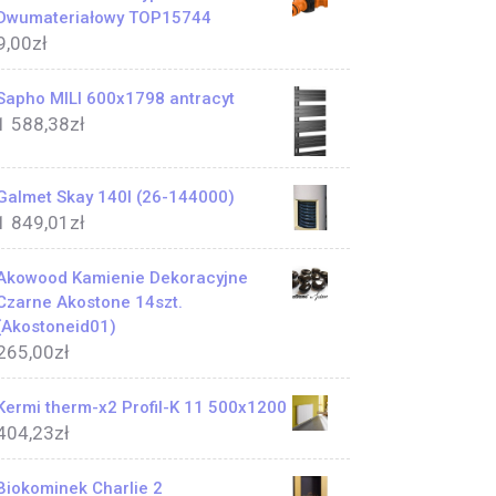
Dwumateriałowy TOP15744
9,00
zł
Sapho MILI 600x1798 antracyt
1 588,38
zł
Galmet Skay 140l (26-144000)
1 849,01
zł
Akowood Kamienie Dekoracyjne
Czarne Akostone 14szt.
(Akostoneid01)
265,00
zł
Kermi therm-x2 Profil-K 11 500x1200
404,23
zł
Biokominek Charlie 2