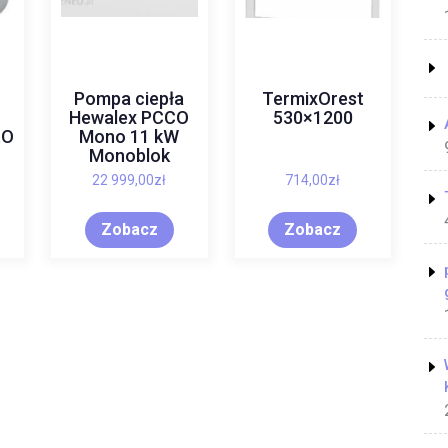
Pompa ciepła
TermixOrest
Hewalex PCCO
530×1200
.O
Mono 11 kW
Monoblok
22 999,00
zł
714,00
zł
Zobacz
Zobacz