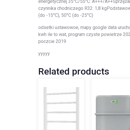
energetycznej 35°C/55°C: A+++/A++Sprzężark
czynnika chodniczego R32: 1,8 kgPodstawowa 
(do -15°C), 50°C (do -25°C)
odsetki ustawowoe, mapy google data uruchomi
kwh ile to wat, program czyste powietrze 2022
poczcie 2019
yyyyy
Related products