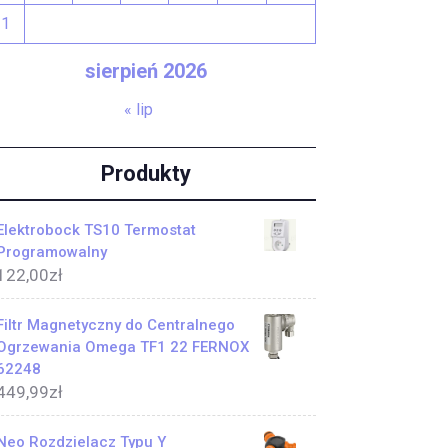
31
sierpień 2026
« lip
Produkty
Elektrobock TS10 Termostat
Programowalny
122,00
zł
Filtr Magnetyczny do Centralnego
Ogrzewania Omega TF1 22 FERNOX
62248
449,99
zł
Neo Rozdzielacz Typu Y