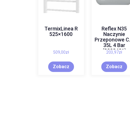
TermixLinea R
Reflex N35
525×1600
Naczynie
Przeponowe C
35L 4 Bar
(8208401)
509,00
zł
203,97
zł
Zobacz
Zobacz