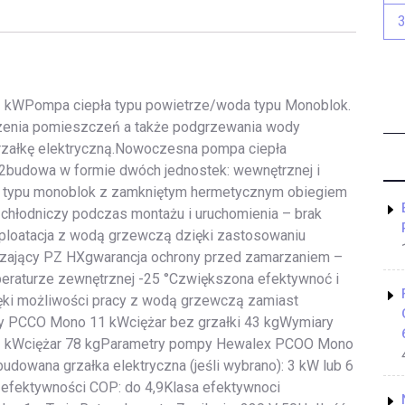
 kWPompa ciepła typu powietrze/woda typu Monoblok.
dzenia pomieszczeń a także podgrzewania wody
rzałkę elektryczną.Nowoczesna pompa ciepła
2budowa w formie dwóch jednostek: wewnętrznej i
e typu monoblok z zamkniętym hermetycznym obiegiem
 chłodniczy podczas montażu i uruchomienia – brak
ploatacja z wodą grzewczą dzięki zastosowaniu
czający PZ HXgwarancja ochrony przed zamarzaniem –
mperaturze zewnętrznej -25 °Czwiększona efektywnoć i
ięki możliwości pracy z wodą grzewczą zamiast
py PCCO Mono 11 kWciężar bez grzałki 43 kgWymiary
1 kWciężar 78 kgParametry pompy Hewalex PCOO Mono
owana grzałka elektryczna (jeśli wybrano): 3 kW lub 6
 efektywności COP: do 4,9Klasa efektywnoci