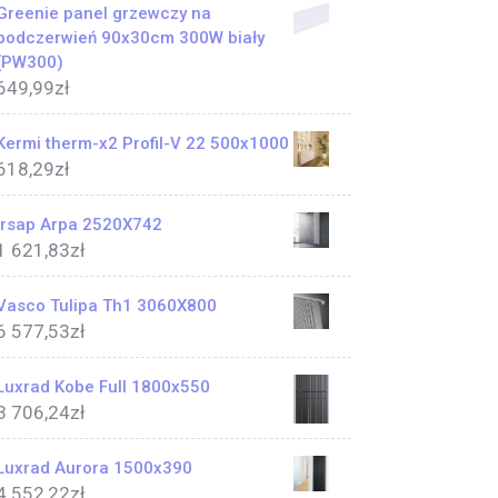
Greenie panel grzewczy na
podczerwień 90x30cm 300W biały
(PW300)
649,99
zł
Kermi therm-x2 Profil-V 22 500x1000
618,29
zł
Irsap Arpa 2520X742
1 621,83
zł
Vasco Tulipa Th1 3060X800
6 577,53
zł
Luxrad Kobe Full 1800x550
3 706,24
zł
Luxrad Aurora 1500x390
4 552,22
zł