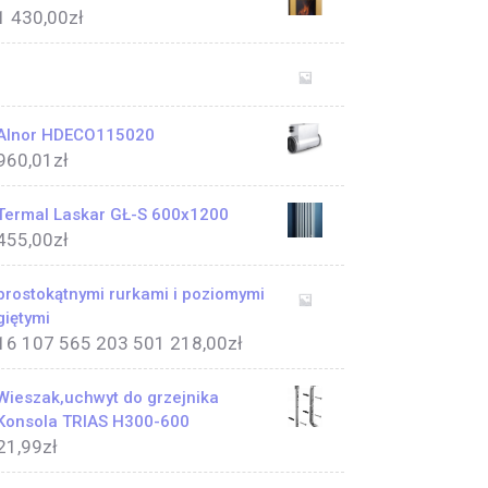
1 430,00
zł
Alnor HDECO115020
960,01
zł
Termal Laskar GŁ-S 600x1200
455,00
zł
prostokątnymi rurkami i poziomymi
giętymi
16 107 565 203 501 218,00
zł
Wieszak,uchwyt do grzejnika
Konsola TRIAS H300-600
21,99
zł