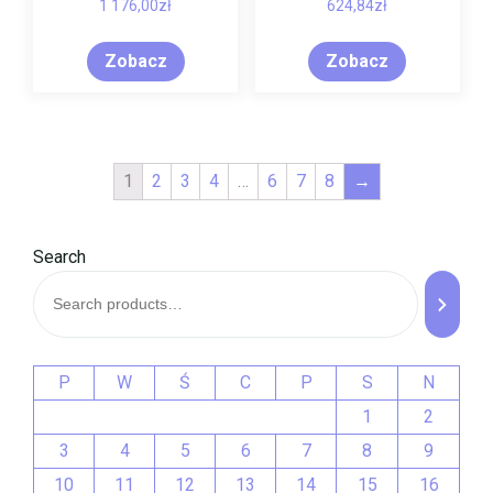
1 176,00
zł
624,84
zł
Zobacz
Zobacz
1
2
3
4
…
6
7
8
→
Search
P
W
Ś
C
P
S
N
1
2
3
4
5
6
7
8
9
10
11
12
13
14
15
16