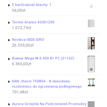
5 barGrubość blachy: 1
56,00
zł
Termix Aramis 450X1200
1 072,73
zł
Nordica ISIDE IDRO
26 255,00
zł
Biawar Mega W-E 400.81 PC (21102)
6 365,00
zł
KAN -therm 75080A - 8 obwodowy
rozdzielacz do ogrzewania podłogowego
701,48
zł
Aurora Grzejnik Na Podczerwień Przenośny