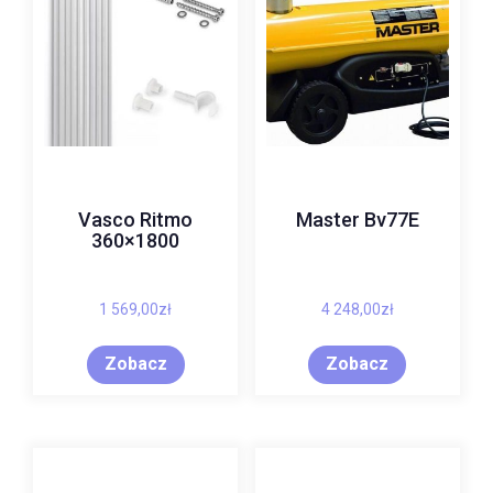
Vasco Ritmo
Master Bv77E
360×1800
1 569,00
zł
4 248,00
zł
Zobacz
Zobacz