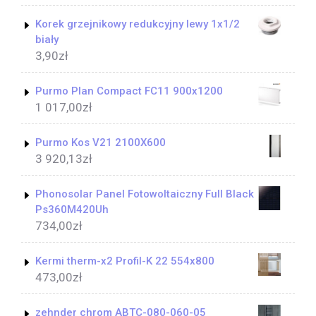
Korek grzejnikowy redukcyjny lewy 1x1/2
biały
3,90
zł
Purmo Plan Compact FC11 900x1200
1 017,00
zł
Purmo Kos V21 2100X600
3 920,13
zł
Phonosolar Panel Fotowoltaiczny Full Black
Ps360M420Uh
734,00
zł
Kermi therm-x2 Profil-K 22 554x800
473,00
zł
zehnder chrom ABTC-080-060-05