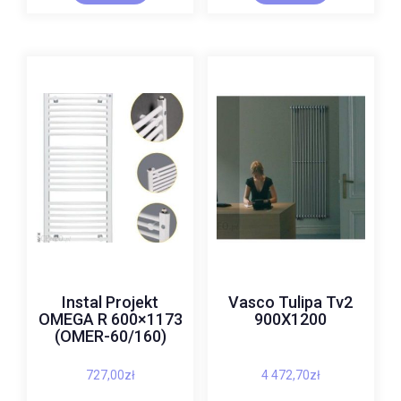
Instal Projekt
Vasco Tulipa Tv2
OMEGA R 600×1173
900X1200
(OMER-60/160)
727,00
zł
4 472,70
zł