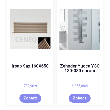
Irsap Sax 160X650
Zehnder Yucca YSC
130-080 chrom
782,90
zł
6 965,00
zł
Zobacz
Zobacz