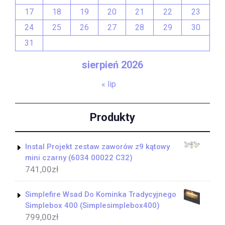
17
18
19
20
21
22
23
24
25
26
27
28
29
30
31
sierpień 2026
« lip
Produkty
Instal Projekt zestaw zaworów z9 kątowy
mini czarny (6034 00022 C32)
741,00
zł
Simplefire Wsad Do Kominka Tradycyjnego
Simplebox 400 (Simplesimplebox400)
799,00
zł