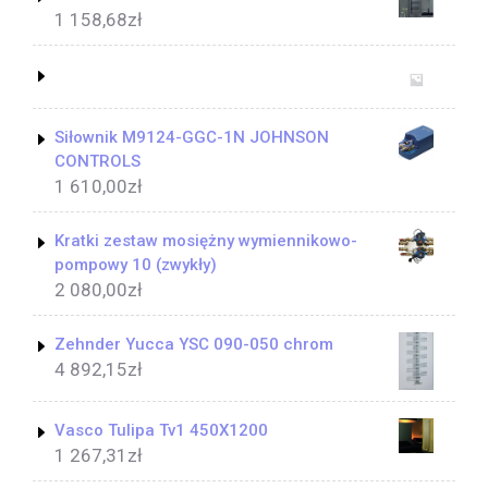
1 158,68
zł
Siłownik M9124-GGC-1N JOHNSON
CONTROLS
1 610,00
zł
Kratki zestaw mosiężny wymiennikowo-
pompowy 10 (zwykły)
2 080,00
zł
Zehnder Yucca YSC 090-050 chrom
4 892,15
zł
Vasco Tulipa Tv1 450X1200
1 267,31
zł