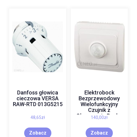
Danfoss głowica
Elektrobock
cieczowa VERSA
Bezprzewodowy
RAW-RTD 013G5215
Wielofunkcyjny
Czujnik z
Obserwacją Ruchu
48,65
zł
140,00
zł
360° (WS390)
Zobacz
Zobacz