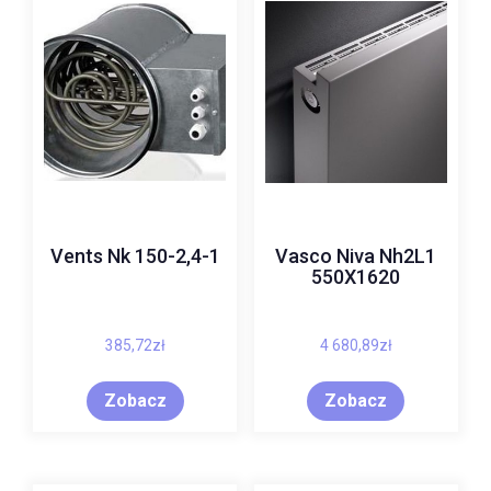
Vents Nk 150-2,4-1
Vasco Niva Nh2L1
550X1620
385,72
zł
4 680,89
zł
Zobacz
Zobacz