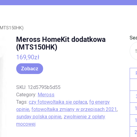
(MTS150HK)
Sea
Meross HomeKit dodatkowa
(MTS150HK)
169,90
zł
Zobacz
SKU:
12d5795b5d55
Category:
Meross
Tags:
czy fotowoltaika się opłaca
,
fg energy
opinie
,
fotowoltaika zmiany w przepisach 2021
,
sunday polska opinie
,
zwolnienie z opłaty
mocowej