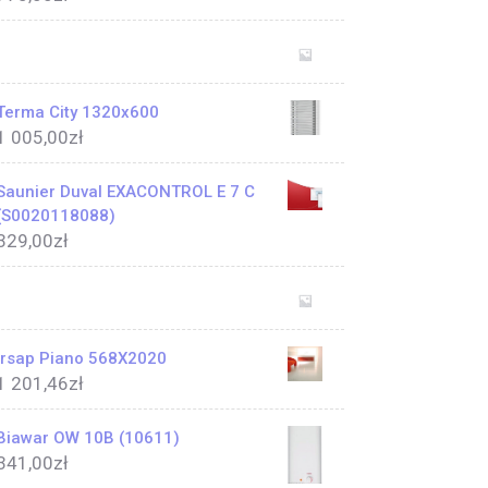
Terma City 1320x600
1 005,00
zł
Saunier Duval EXACONTROL E 7 C
(S0020118088)
329,00
zł
Irsap Piano 568X2020
1 201,46
zł
Biawar OW 10B (10611)
341,00
zł