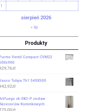
31
sierpień 2026
« lip
Produkty
Purmo Ventil Compact CVM22
500x900
929,76
zł
Vasco Tulipa Th1 540X500
942,92
zł
Artfuego zk-082-P zestaw
Akcesoriów Kominkowych
775,00
zł