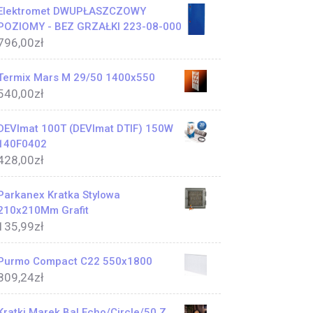
Elektromet DWUPŁASZCZOWY
POZIOMY - BEZ GRZAŁKI 223-08-000
796,00
zł
Termix Mars M 29/50 1400x550
540,00
zł
DEVImat 100T (DEVImat DTIF) 150W
140F0402
428,00
zł
Parkanex Kratka Stylowa
210x210Mm Grafit
135,99
zł
Purmo Compact C22 550x1800
809,24
zł
Kratki Marek Bal Echo/Circle/50 Z