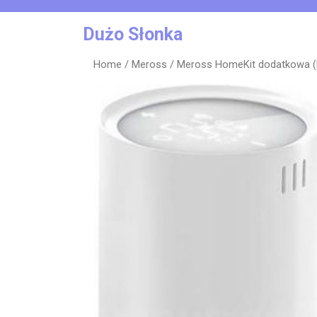
Skip
to
Dużo Słonka
content
Home
/
Meross
/ Meross HomeKit dodatkowa 